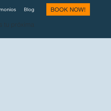
imonios
Blog
BOOK NOW!
s tu próxima