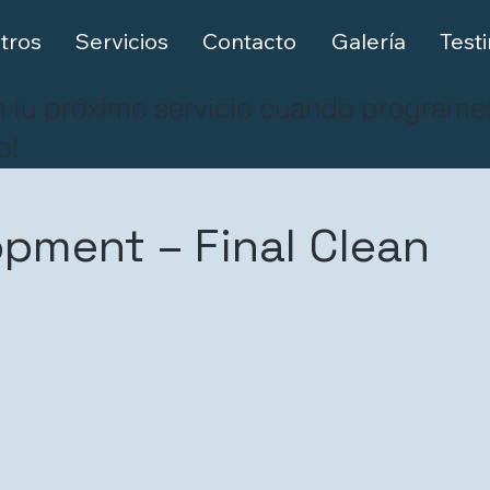
tros
Servicios
Contacto
Galería
Test
 tu próximo servicio cuando programe
o!
pment – Final Clean