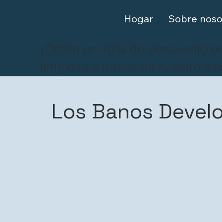
Hogar
Sobre noso
¡Obtén un 10% de descuento en
limpieza a través de nuestro siti
Los Banos Develo